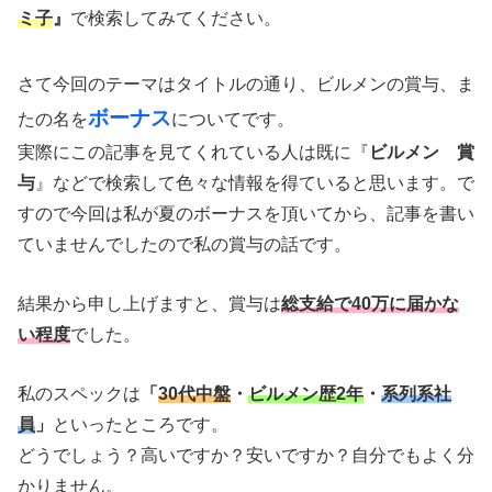
ミ子
』
で検索してみてください。
さて今回のテーマはタイトルの通り、ビルメンの賞与、ま
ボーナス
たの名を
についてです。
実際にこの記事を見てくれている人は既に『
ビルメン 賞
与
』などで検索して色々な情報を得ていると思います。で
すので今回は私が夏のボーナスを頂いてから、記事を書い
ていませんでしたので私の賞与の話です。
結果から申し上げますと、賞与は
総支給で40万に届かな
い程度
でした。
私のスペックは
「
30代中盤
・
ビルメン歴2年
・
系列系社
員
」
といったところです。
どうでしょう？高いですか？安いですか？自分でもよく分
かりません。