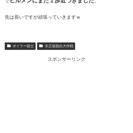
ビルメンにまた１歩近づきました
で
。
先は長いですが頑張っていきますｗ
ボイラー技士
非正規脱出大作戦
スポンサーリンク