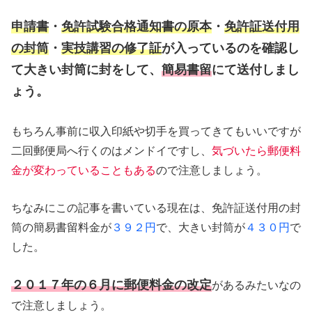
申請書
・
免許試験合格通知書の原本
・
免許証送付用
の封筒
・
実技講習の修了証
が入っているのを確認し
て大きい封筒に封をして、
簡易書留
にて送付しまし
ょう。
もちろん事前に収入印紙や切手を買ってきてもいいですが
二回郵便局へ行くのはメンドイですし、
気づいたら郵便料
金が変わっていることもある
ので注意しましょう。
ちなみにこの記事を書いている現在は、免許証送付用の封
筒の簡易書留料金が
３９２円
で、大きい封筒が
４３０円
で
した。
２０１７年の６月に郵便料金の改定
があるみたいなの
で注意しましょう。