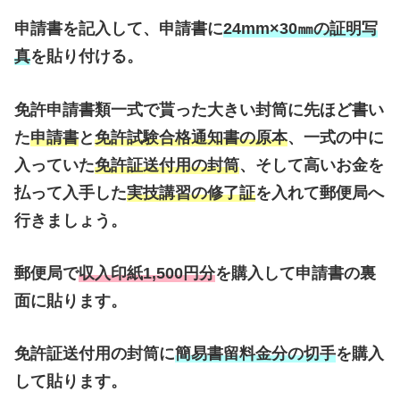
申請書を記入して、申請書に
24mm×30㎜の証明写
真
を貼り付ける。
免許申請書類一式で貰った大きい封筒に先ほど書い
た
申請書
と
免許試験合格通知書の原本
、一式の中に
入っていた
免許証送付用の封筒
、そして高いお金を
払って入手した
実技講習の修了証
を入れて郵便局へ
行きましょう。
郵便局で
収入印紙1,500円分
を購入して申請書の裏
面に貼ります。
免許証送付用の封筒に
簡易書留料金分の切手
を購入
して貼ります。