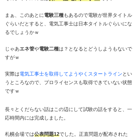
まぁ、このあとに
電験三種
もあるので電験が世界タイトル
ぐらいだとすると、電気工事士は日本タイトルぐらいにな
るでしょうかｗ
じゃあ
エネ管
や
電験二種
は？となるとどうしようもないで
すがｗ
実際は
電気工事士を取得してようやくスタートライン
とい
うところなので、プロライセンスも取得できていない状態
ですｗ
長々とくだらない話はこの辺にして試験の話をすると、一
応時間内には完成しました。
札幌会場では
公表問題12
でした。正直問題が配布された