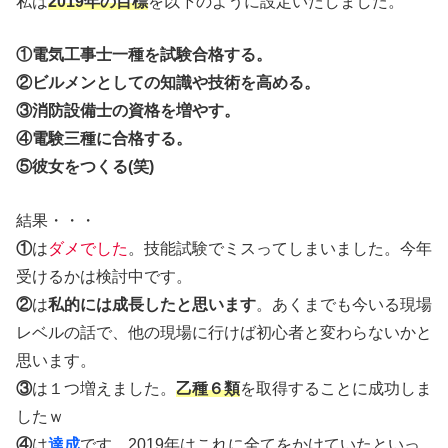
私は
2019年の目標
を以下のように設定いたしました。
①電気工事士一種を試験合格する。
②ビルメンとしての知識や技術を高める。
③消防設備士の資格を増やす。
④電験三種に合格する。
⑤彼女をつくる(笑)
結果・・・
①
は
ダメでした
。技能試験でミスってしまいました。今年
受けるかは検討中です。
②
は
私的には成長したと思います
。あくまでも今いる現場
レベルの話で、他の現場に行けば初心者と変わらないかと
思います。
③
は１つ増えました。
乙種６類
を取得することに成功しま
したｗ
④
は
達成
です。2019年はこれに全てをかけていたといっ