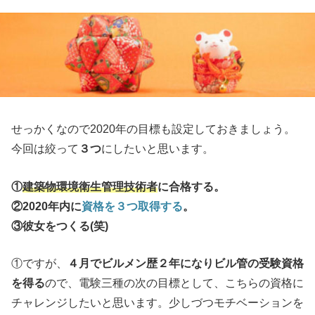
せっかくなので2020年の目標も設定しておきましょう。
今回は絞って
３つ
にしたいと思います。
①
建築物環境衛生管理技術者
に合格する。
②2020年内に
資格を３つ取得する
。
③彼女をつくる(笑)
①ですが、
４月でビルメン歴２年になりビル管の受験資格
を得る
ので、電験三種の次の目標として、こちらの資格に
チャレンジしたいと思います。少しづつモチベーションを