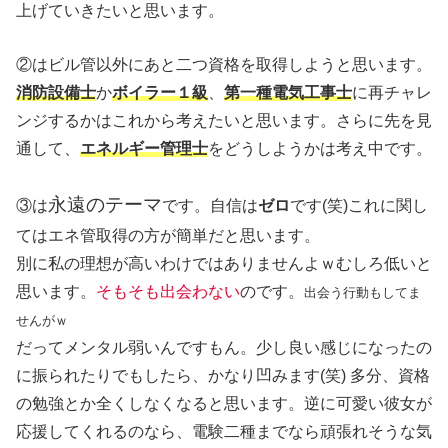
上げていきたいと思います。
②はビル管以外にあと二つ資格を取得しようと思います。
消防設備士
か
ボイラー１級
、
第一種電気工事士
に再チャレ
ンジするかはこれから考えたいと思います。さらに先を見
通して、
エネルギー管理士
をどうしようかは考え中です。
永遠のテーマ
③は
です。自信は
ゼロ
です(笑)これに関し
てはエネ管取得の方が簡単だと思います。
別に私の理想が高いわけではありませんよｗむしろ低いと
思います。
そもそも出会わない
のです。
出会う行動もしてま
せんがｗ
だってメンタル弱いんですもん。少し良い感じになったの
に振られたりでもしたら、かなり凹みます(笑) 多分、資格
の勉強とか全くしなくなると思います。逆に可愛い彼女が
応援してくれるのなら、電験二種までなら頑張れそうな気