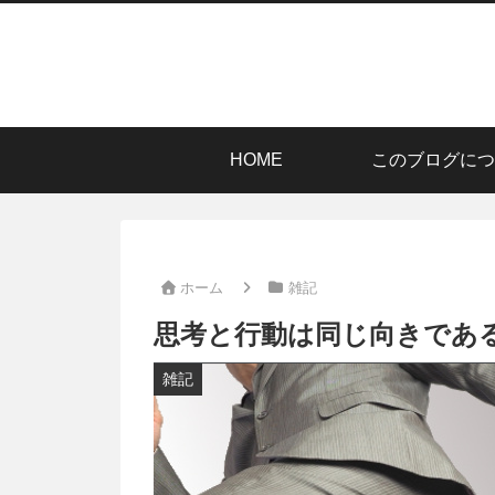
HOME
このブログにつ
ホーム
雑記
思考と行動は同じ向きであ
雑記