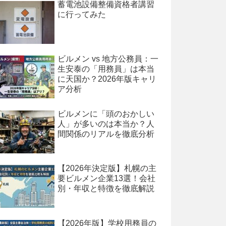
蓄電池設備整備資格者講習
に行ってみた
ビルメン vs 地方公務員：一
生安泰の「用務員」は本当
に天国か？2026年版キャリ
ア分析
ビルメンに「頭のおかしい
人」が多いのは本当か？人
間関係のリアルを徹底分析
【2026年決定版】札幌の主
要ビルメン企業13選！会社
別・年収と特徴を徹底解説
【2026年版】学校用務員の