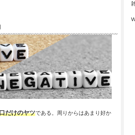
W
動
口だけのヤツ
である。周りからはあまり好か