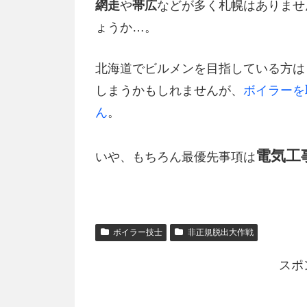
網走
や
帯広
などが多く札幌はありませ
ょうか…。
北海道でビルメンを目指している方は
しまうかもしれませんが、
ボイラーを
ん
。
電気工
いや、もちろん最優先事項は
ボイラー技士
非正規脱出大作戦
スポ