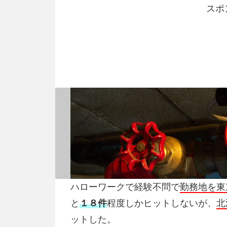
スポ
ハローワークで経験不問で
勤務地を東
と
１８件
程度しかヒットしないが、
北
ットした。