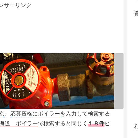
ンサーリンク
京
、
応募資格にボイラー
を入力して検索する
海道 ボイラー
で検索すると同じく
１８件
ヒ