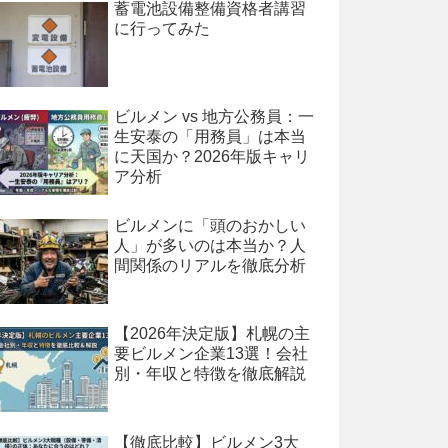
蓄電池設備整備資格者講習
に行ってみた
ビルメン vs 地方公務員：一
生安泰の「用務員」は本当
に天国か？2026年版キャリ
ア分析
ビルメンに「頭のおかしい
人」が多いのは本当か？人
間関係のリアルを徹底分析
【2026年決定版】札幌の主
要ビルメン企業13選！会社
別・年収と特徴を徹底解説
【徹底比較】ビルメン3大